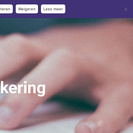
teren
Weigeren
Lees meer
ntenservice
Schade melden
Contact
kering