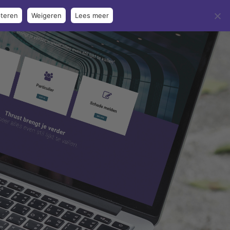
teren
Weigeren
Lees meer
ntenservice
Schade melden
Contact